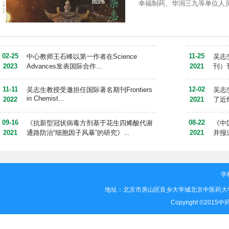
幸福制药、华润三九等单位人
02-25
09-24
中心教师王石峰以第一作者在Science
《中
2023
Advances发表国际合作...
2021
究员
02-25
11-25
中心教师王石峰以第一作者在Science
吴志
2023
Advances发表国际合作...
2021
刊）
11-11
12-02
吴志生教授受邀担任国际著名期刊Frontiers
吴志
in Chemist...
2022
2021
了近
09-16
08-22
《抗新型冠状病毒方剂基于花生四烯酸代谢
《中
2021
通路防治“细胞因子风暴”的研究》...
2021
并报
04-11
02-01
中心取得中药粉体混合过程控制系列知识产
中心
2021
权
2021
文
学
09-04
03-21
《中国中药杂志》刊发中心“中药制剂智能设
《中
地址：北京市房山区良乡大学城北京中医药大学
F500
2023
计与先进制造”专题论文
2023
Copyright ©2015
02-25
09-24
中心教师王石峰以第一作者在Science
《中
2023
Advances发表国际合作...
2021
究员