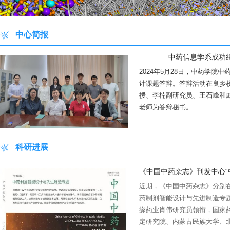
中心简报
中药信息学系成功组
2024年5月28日，中药学院
计课题答辩。答辩活动在良乡校
授、李楠副研究员、王石峰和
老师为答辩秘书。
科研进展
《中国中药杂志》刊发中心“中
近期，《中国中药杂志》分别在2
药制剂智能设计与先进制造专
缘药业肖伟研究员领衔，国家
09-04
03-21
《中国中药杂志》刊发中心“中药制剂智能设
《中
定研究院、内蒙古民族大学、
F500
2023
计与先进制造”专题论文
2023